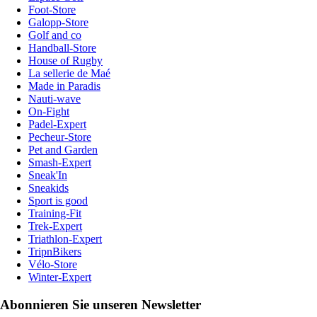
Foot-Store
Galopp-Store
Golf and co
Handball-Store
House of Rugby
La sellerie de Maé
Made in Paradis
Nauti-wave
On-Fight
Padel-Expert
Pecheur-Store
Pet and Garden
Smash-Expert
Sneak'In
Sneakids
Sport is good
Training-Fit
Trek-Expert
Triathlon-Expert
TripnBikers
Vélo-Store
Winter-Expert
Abonnieren Sie unseren Newsletter