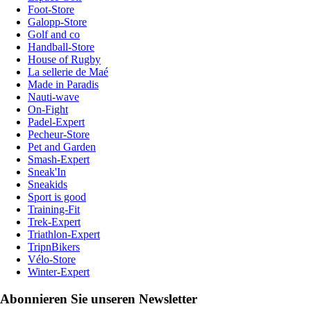
Foot-Store
Galopp-Store
Golf and co
Handball-Store
House of Rugby
La sellerie de Maé
Made in Paradis
Nauti-wave
On-Fight
Padel-Expert
Pecheur-Store
Pet and Garden
Smash-Expert
Sneak'In
Sneakids
Sport is good
Training-Fit
Trek-Expert
Triathlon-Expert
TripnBikers
Vélo-Store
Winter-Expert
Abonnieren Sie unseren Newsletter