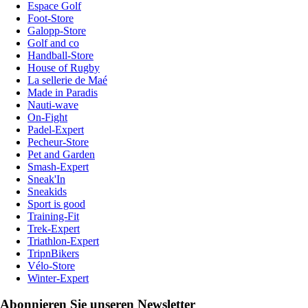
Espace Golf
Foot-Store
Galopp-Store
Golf and co
Handball-Store
House of Rugby
La sellerie de Maé
Made in Paradis
Nauti-wave
On-Fight
Padel-Expert
Pecheur-Store
Pet and Garden
Smash-Expert
Sneak'In
Sneakids
Sport is good
Training-Fit
Trek-Expert
Triathlon-Expert
TripnBikers
Vélo-Store
Winter-Expert
Abonnieren Sie unseren Newsletter