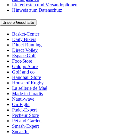
Lieferkosten und Versandoptionen
Hinweis zum Datenschutz
Unsere Geschäfte
Basket-Center
Daily Bikers
Direct Running
Direct-Volley
Espace Golf
Foot-Store
Galopp-Store
Golf and co
Handball-Store
House of Rugby
La sellerie de Maé
Made in Paradis
Nauti-wave
On-Fight
Padel-Expert
Pecheur-Store
Pet and Garden
Smash-Expert
Sneak'In