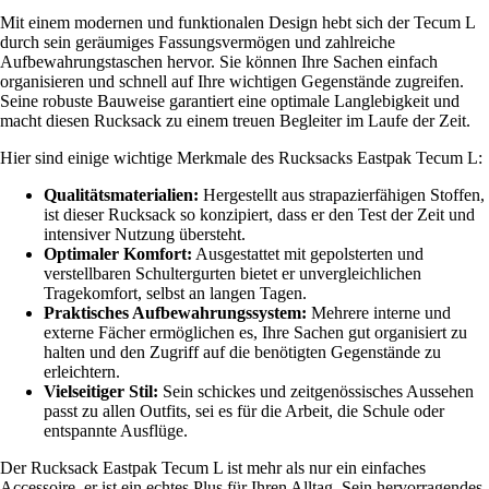
Mit einem modernen und funktionalen Design hebt sich der Tecum L
durch sein geräumiges Fassungsvermögen und zahlreiche
Aufbewahrungstaschen hervor. Sie können Ihre Sachen einfach
organisieren und schnell auf Ihre wichtigen Gegenstände zugreifen.
Seine robuste Bauweise garantiert eine optimale Langlebigkeit und
macht diesen Rucksack zu einem treuen Begleiter im Laufe der Zeit.
Hier sind einige wichtige Merkmale des Rucksacks Eastpak Tecum L:
Qualitätsmaterialien:
Hergestellt aus strapazierfähigen Stoffen,
ist dieser Rucksack so konzipiert, dass er den Test der Zeit und
intensiver Nutzung übersteht.
Optimaler Komfort:
Ausgestattet mit gepolsterten und
verstellbaren Schultergurten bietet er unvergleichlichen
Tragekomfort, selbst an langen Tagen.
Praktisches Aufbewahrungssystem:
Mehrere interne und
externe Fächer ermöglichen es, Ihre Sachen gut organisiert zu
halten und den Zugriff auf die benötigten Gegenstände zu
erleichtern.
Vielseitiger Stil:
Sein schickes und zeitgenössisches Aussehen
passt zu allen Outfits, sei es für die Arbeit, die Schule oder
entspannte Ausflüge.
Der Rucksack Eastpak Tecum L ist mehr als nur ein einfaches
Accessoire, er ist ein echtes Plus für Ihren Alltag. Sein hervorragendes