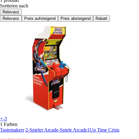
1 produkt
Sortieren nach
Relevanz
Relevanz
Preis aufsteigend
Preis absteigend
Rabatt
+-3
1 Farben
Tastemakers
2-Spieler Arcade-Spiele Arcade1Up Time Crisis