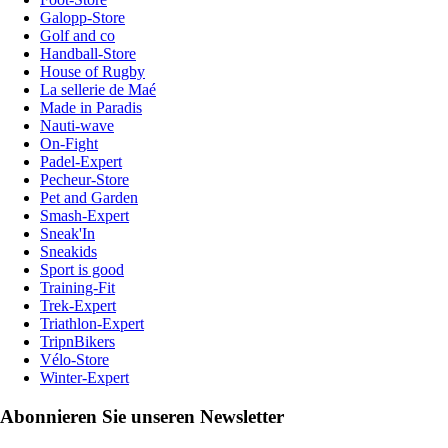
Galopp-Store
Golf and co
Handball-Store
House of Rugby
La sellerie de Maé
Made in Paradis
Nauti-wave
On-Fight
Padel-Expert
Pecheur-Store
Pet and Garden
Smash-Expert
Sneak'In
Sneakids
Sport is good
Training-Fit
Trek-Expert
Triathlon-Expert
TripnBikers
Vélo-Store
Winter-Expert
Abonnieren Sie unseren Newsletter