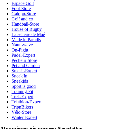
Espace Golf
Foot-Store
Galopp-Store
Golf and co
Handball-Store
House of Rugby
La sellerie de Maé
Made in Paradis
Nauti-wave
On-Fight
Padel-Expert
Pecheur-Store
Pet and Garden
Smash-Expert
Sneak'In
Sneakids
Sport is good
Training-Fit
Trek-Expert
Triathlon-Expert
TripnBikers
Vélo-Store
Winter-Expert
Abonnieren Sie unseren Newsletter