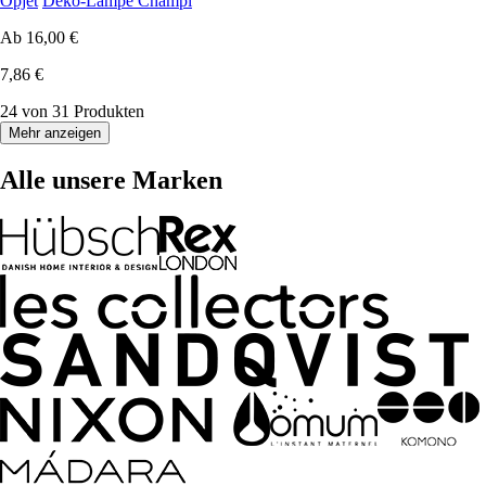
Opjet
Deko-Lampe Champi
Ab
16,00 €
7,86 €
24 von 31 Produkten
Mehr anzeigen
Alle unsere Marken