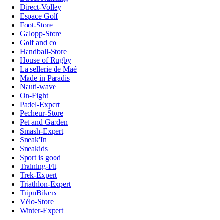
Direct-Volley
Espace Golf
Foot-Store
Galopp-Store
Golf and co
Handball-Store
House of Rugby
La sellerie de Maé
Made in Paradis
Nauti-wave
On-Fight
Padel-Expert
Pecheur-Store
Pet and Garden
Smash-Expert
Sneak'In
Sneakids
Sport is good
Training-Fit
Trek-Expert
Triathlon-Expert
TripnBikers
Vélo-Store
Winter-Expert