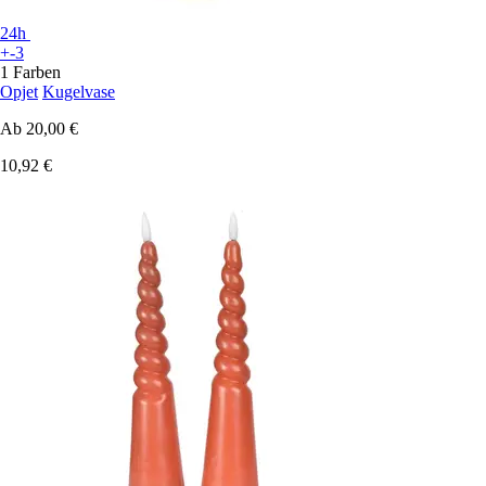
24h
+-3
1 Farben
Opjet
Kugelvase
Ab
20,00 €
10,92 €