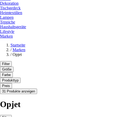
Dekoration
Tischgedeck
Heimtextilien
Lampen
Teppiche
Haushaltsgeräte
Lifestyle
Marken
Startseite
/
Marken
/
Opjet
Filter
Größe
Farbe
Produkttyp
Preis
31 Produkte anzeigen
Opjet