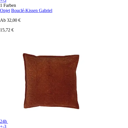
+-3
1 Farben
Opjet
Bouclé-Kissen Gabriel
Ab
32,00 €
15,72 €
24h
+-3