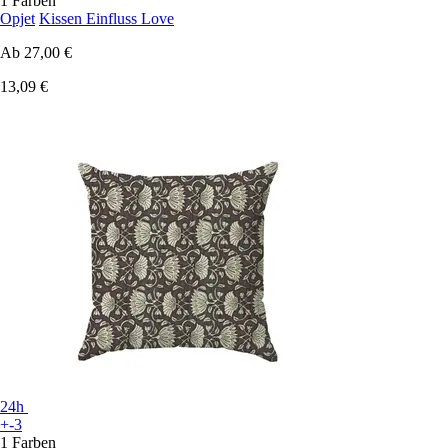
1 Farben
Opjet
Kissen Einfluss Love
Ab
27,00 €
13,09 €
24h
+-3
1 Farben