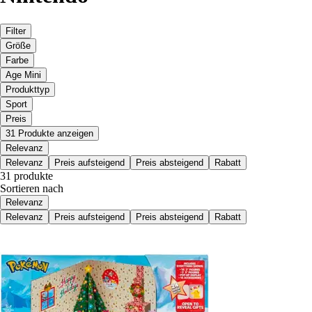
Filter
Größe
Farbe
Age Mini
Produkttyp
Sport
Preis
31 Produkte anzeigen
Relevanz
Relevanz
Preis aufsteigend
Preis absteigend
Rabatt
31 produkte
Sortieren nach
Relevanz
Relevanz
Preis aufsteigend
Preis absteigend
Rabatt