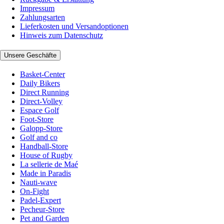
Impressum
Zahlungsarten
Lieferkosten und Versandoptionen
Hinweis zum Datenschutz
Unsere Geschäfte
Basket-Center
Daily Bikers
Direct Running
Direct-Volley
Espace Golf
Foot-Store
Galopp-Store
Golf and co
Handball-Store
House of Rugby
La sellerie de Maé
Made in Paradis
Nauti-wave
On-Fight
Padel-Expert
Pecheur-Store
Pet and Garden