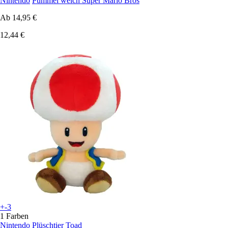
Nintendo
Pummel weich Super Mario Bros
Ab
14,95 €
12,44 €
+-3
1 Farben
Nintendo
Plüschtier Toad