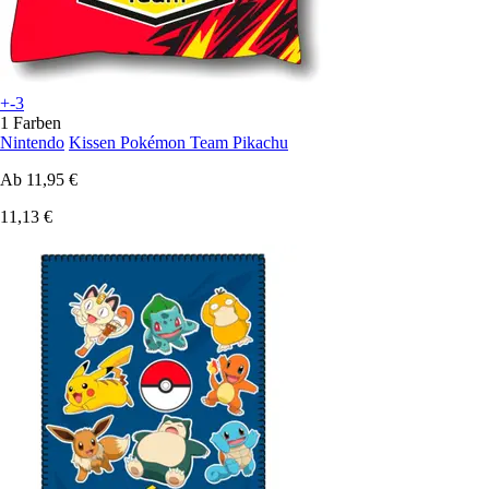
+-3
1 Farben
Nintendo
Kissen Pokémon Team Pikachu
Ab
11,95 €
11,13 €