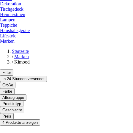
Dekoration
Tischgedeck
Heimtextilien
Lampen
Teppiche
Haushaltsgeräte
Lifestyle
Marken
Startseite
/
Marken
/
Kimood
Filter
In 24 Stunden versendet
Größe
Farbe
Altersgruppe
Produkttyp
Geschlecht
Preis
4 Produkte anzeigen