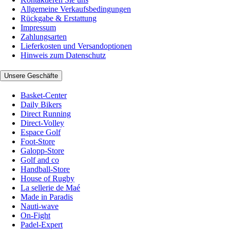
Allgemeine Verkaufsbedingungen
Rückgabe & Erstattung
Impressum
Zahlungsarten
Lieferkosten und Versandoptionen
Hinweis zum Datenschutz
Unsere Geschäfte
Basket-Center
Daily Bikers
Direct Running
Direct-Volley
Espace Golf
Foot-Store
Galopp-Store
Golf and co
Handball-Store
House of Rugby
La sellerie de Maé
Made in Paradis
Nauti-wave
On-Fight
Padel-Expert