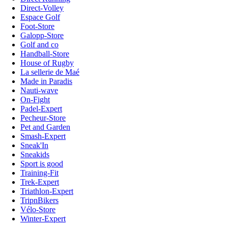
Direct-Volley
Espace Golf
Foot-Store
Galopp-Store
Golf and co
Handball-Store
House of Rugby
La sellerie de Maé
Made in Paradis
Nauti-wave
On-Fight
Padel-Expert
Pecheur-Store
Pet and Garden
Smash-Expert
Sneak'In
Sneakids
Sport is good
Training-Fit
Trek-Expert
Triathlon-Expert
TripnBikers
Vélo-Store
Winter-Expert