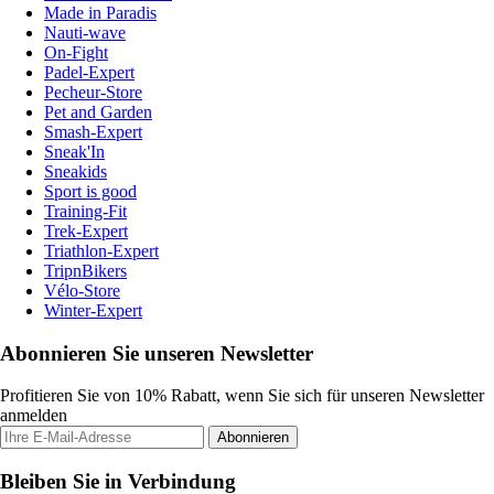
Made in Paradis
Nauti-wave
On-Fight
Padel-Expert
Pecheur-Store
Pet and Garden
Smash-Expert
Sneak'In
Sneakids
Sport is good
Training-Fit
Trek-Expert
Triathlon-Expert
TripnBikers
Vélo-Store
Winter-Expert
Abonnieren Sie unseren Newsletter
Profitieren Sie von 10% Rabatt, wenn Sie sich für unseren Newsletter
anmelden
Abonnieren
Bleiben Sie in Verbindung