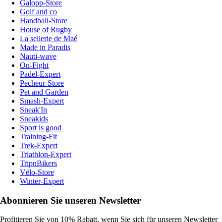
Galopp-Store
Golf and co
Handball-Store
House of Rugby
La sellerie de Maé
Made in Paradis
Nauti-wave
On-Fight
Padel-Expert
Pecheur-Store
Pet and Garden
Smash-Expert
Sneak'In
Sneakids
Sport is good
Training-Fit
Trek-Expert
Triathlon-Expert
TripnBikers
Vélo-Store
Winter-Expert
Abonnieren Sie unseren Newsletter
Profitieren Sie von 10% Rabatt, wenn Sie sich für unseren Newsletter