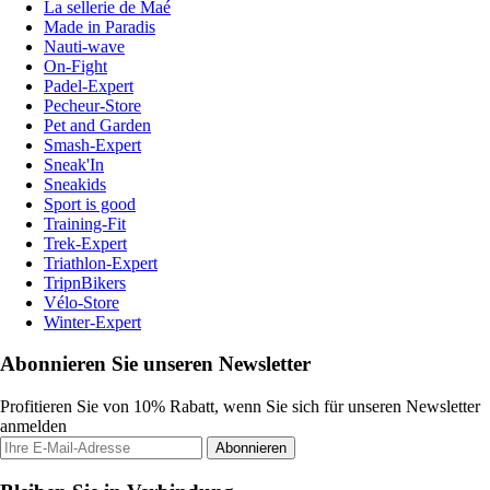
La sellerie de Maé
Made in Paradis
Nauti-wave
On-Fight
Padel-Expert
Pecheur-Store
Pet and Garden
Smash-Expert
Sneak'In
Sneakids
Sport is good
Training-Fit
Trek-Expert
Triathlon-Expert
TripnBikers
Vélo-Store
Winter-Expert
Abonnieren Sie unseren Newsletter
Profitieren Sie von 10% Rabatt, wenn Sie sich für unseren Newsletter
anmelden
Abonnieren