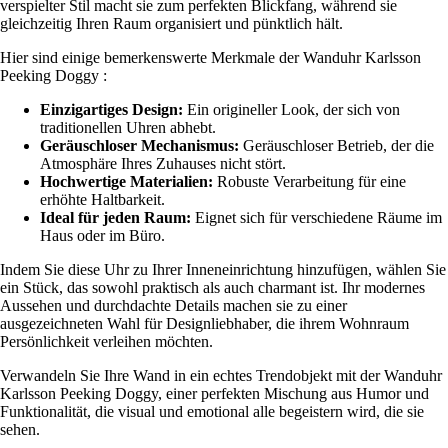
verspielter Stil macht sie zum perfekten Blickfang, während sie
gleichzeitig Ihren Raum organisiert und pünktlich hält.
Hier sind einige bemerkenswerte Merkmale der Wanduhr Karlsson
Peeking Doggy :
Einzigartiges Design:
Ein origineller Look, der sich von
traditionellen Uhren abhebt.
Geräuschloser Mechanismus:
Geräuschloser Betrieb, der die
Atmosphäre Ihres Zuhauses nicht stört.
Hochwertige Materialien:
Robuste Verarbeitung für eine
erhöhte Haltbarkeit.
Ideal für jeden Raum:
Eignet sich für verschiedene Räume im
Haus oder im Büro.
Indem Sie diese Uhr zu Ihrer Inneneinrichtung hinzufügen, wählen Sie
ein Stück, das sowohl praktisch als auch charmant ist. Ihr modernes
Aussehen und durchdachte Details machen sie zu einer
ausgezeichneten Wahl für Designliebhaber, die ihrem Wohnraum
Persönlichkeit verleihen möchten.
Verwandeln Sie Ihre Wand in ein echtes Trendobjekt mit der Wanduhr
Karlsson Peeking Doggy, einer perfekten Mischung aus Humor und
Funktionalität, die visual und emotional alle begeistern wird, die sie
sehen.