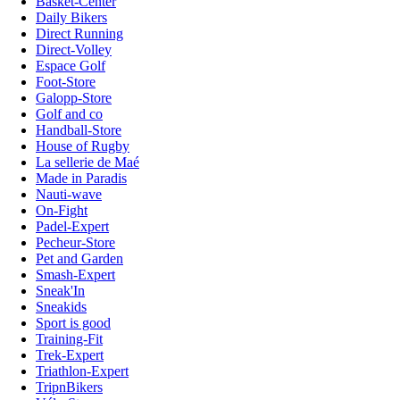
Basket-Center
Daily Bikers
Direct Running
Direct-Volley
Espace Golf
Foot-Store
Galopp-Store
Golf and co
Handball-Store
House of Rugby
La sellerie de Maé
Made in Paradis
Nauti-wave
On-Fight
Padel-Expert
Pecheur-Store
Pet and Garden
Smash-Expert
Sneak'In
Sneakids
Sport is good
Training-Fit
Trek-Expert
Triathlon-Expert
TripnBikers