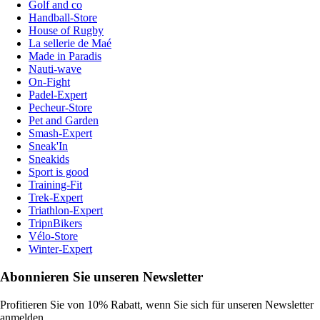
Golf and co
Handball-Store
House of Rugby
La sellerie de Maé
Made in Paradis
Nauti-wave
On-Fight
Padel-Expert
Pecheur-Store
Pet and Garden
Smash-Expert
Sneak'In
Sneakids
Sport is good
Training-Fit
Trek-Expert
Triathlon-Expert
TripnBikers
Vélo-Store
Winter-Expert
Abonnieren Sie unseren Newsletter
Profitieren Sie von 10% Rabatt, wenn Sie sich für unseren Newsletter
anmelden