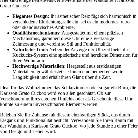
Hier sind einige bemerkenswerte Merkmale der Wanduhren Karlsson
Grato Cuckoo:
Elegantes Design:
Ihr ästhetischer Reiz fügt sich harmonisch in
verschiedene Einrichtungsstile ein, sei es ein modernes, retro
oder skandinavisches Ambiente.
Qualitätsmechanismus:
Ausgestattet mit einem präzisen
Mechanismus, garantiert diese Uhr eine zuverlässige
Zeitmessung und vereint so Stil und Funktionalität.
Natürliche Töne:
Neben der Anzeige der Uhrzeit bietet ihr
Kuckucks-System eine spielerische und herzliche Dimension für
Ihren Wohnraum.
Hochwertige Materialien:
Hergestellt aus erstklassigen
Materialien, gewährleistet sie Ihnen eine bemerkenswerte
Langlebigkeit und erhält ihren Glanz über die Zeit.
Ideal für das Wohnzimmer, das Schlafzimmer oder sogar ein Büro, die
Karlsson Grato Cuckoo wird von allen geschätzt. Ob zur
Verschönerung Ihres eigenen Umfelds oder als Geschenk, diese Uhr
könnte zu einem unverzichtbaren Element werden.
Beleben Sie Ihr Zuhause mit diesem einzigartigen Stück, das durch
Eleganz und Funktionalität besticht. Verwandeln Sie Ihren Raum mit
der Wanduhren Karlsson Grato Cuckoo, wo jede Stunde zu einer Feier
von Design und Leben wird.