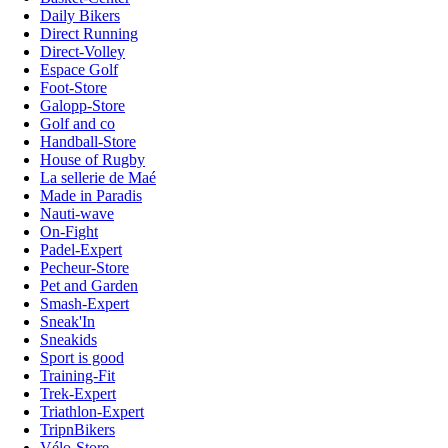
Daily Bikers
Direct Running
Direct-Volley
Espace Golf
Foot-Store
Galopp-Store
Golf and co
Handball-Store
House of Rugby
La sellerie de Maé
Made in Paradis
Nauti-wave
On-Fight
Padel-Expert
Pecheur-Store
Pet and Garden
Smash-Expert
Sneak'In
Sneakids
Sport is good
Training-Fit
Trek-Expert
Triathlon-Expert
TripnBikers
Vélo-Store