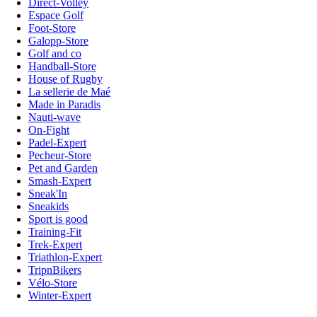
Direct-Volley
Espace Golf
Foot-Store
Galopp-Store
Golf and co
Handball-Store
House of Rugby
La sellerie de Maé
Made in Paradis
Nauti-wave
On-Fight
Padel-Expert
Pecheur-Store
Pet and Garden
Smash-Expert
Sneak'In
Sneakids
Sport is good
Training-Fit
Trek-Expert
Triathlon-Expert
TripnBikers
Vélo-Store
Winter-Expert