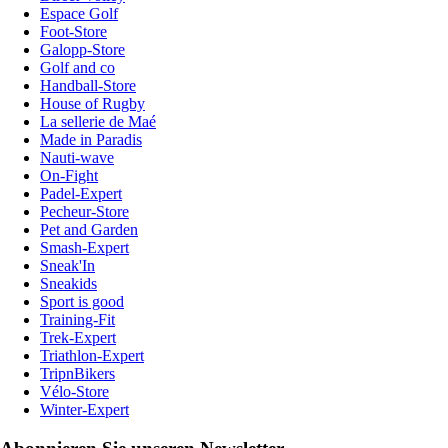
Espace Golf
Foot-Store
Galopp-Store
Golf and co
Handball-Store
House of Rugby
La sellerie de Maé
Made in Paradis
Nauti-wave
On-Fight
Padel-Expert
Pecheur-Store
Pet and Garden
Smash-Expert
Sneak'In
Sneakids
Sport is good
Training-Fit
Trek-Expert
Triathlon-Expert
TripnBikers
Vélo-Store
Winter-Expert