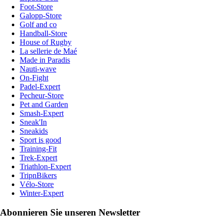
Foot-Store
Galopp-Store
Golf and co
Handball-Store
House of Rugby
La sellerie de Maé
Made in Paradis
Nauti-wave
On-Fight
Padel-Expert
Pecheur-Store
Pet and Garden
Smash-Expert
Sneak'In
Sneakids
Sport is good
Training-Fit
Trek-Expert
Triathlon-Expert
TripnBikers
Vélo-Store
Winter-Expert
Abonnieren Sie unseren Newsletter