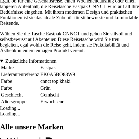
Egal, ob für eine Geschäftsreise, einen Wochenendausflug oder einen
längeren Aufenthalt, die Reisetasche Eastpak CNNCT wird auf all Ihre
Bedürfnisse eingehen. Mit ihrem modernen Design und praktischen
Funktionen ist sie das ideale Zubehör für stilbewusste und komfortable
Reisende.
Wählen Sie die Tasche Eastpak CNNCT und gehen Sie stilvoll und
selbstbewusst auf Abenteuer. Diese Reisetasche wird Sie treu
begleiten, egal wohin die Reise geht, indem sie Praktikabilität und
Ästhetik in einem einzigen Produkt vereint.
Zusätzliche Informationen
Marke
Eastpak
Lieferantenreferenz
EK0A5BO83W9
Farbe
cnnct top khaki
Farbe
Grün
Geschlecht
Gemischt
Altersgruppe
Erwachsene
Loading...
Loading...
Alle unsere Marken