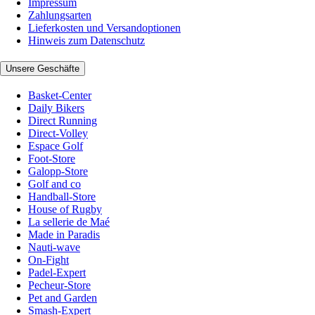
Impressum
Zahlungsarten
Lieferkosten und Versandoptionen
Hinweis zum Datenschutz
Unsere Geschäfte
Basket-Center
Daily Bikers
Direct Running
Direct-Volley
Espace Golf
Foot-Store
Galopp-Store
Golf and co
Handball-Store
House of Rugby
La sellerie de Maé
Made in Paradis
Nauti-wave
On-Fight
Padel-Expert
Pecheur-Store
Pet and Garden
Smash-Expert