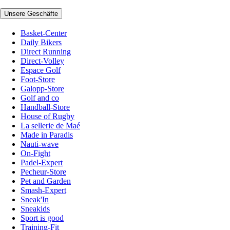
Unsere Geschäfte
Basket-Center
Daily Bikers
Direct Running
Direct-Volley
Espace Golf
Foot-Store
Galopp-Store
Golf and co
Handball-Store
House of Rugby
La sellerie de Maé
Made in Paradis
Nauti-wave
On-Fight
Padel-Expert
Pecheur-Store
Pet and Garden
Smash-Expert
Sneak'In
Sneakids
Sport is good
Training-Fit