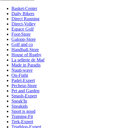
Basket-Center
Daily Bikers
Direct Running
Direct-Volley
Espace Golf
Foot-Store
Galopp-Store
Golf and co
Handball-Store
House of Rugby
La sellerie de Maé
Made in Paradis
Nauti-wave
On-Fight
Padel-Expert
Pecheur-Store
Pet and Garden
Smash-Expert
Sneak'In
Sneakids
Sport is good
Training-Fit
Trek-Expert
Triathlon-Expert