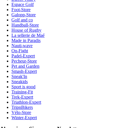
Espace Golf
Foot-Store
Galopp-Store
Golf and co
Handball-Store
House of Rugby
La sellerie de Maé
Made in Paradis
Nauti-wave
On-Fight
Padel-Expert
Pecheur-Store
Pet and Garden
Smash-Expert
Sneak'In
Sneakids
Sport is good
Training-Fit
Trek-Expert
Triathlon-Expert
TripnBikers
Vélo-Store
Winter-Expert