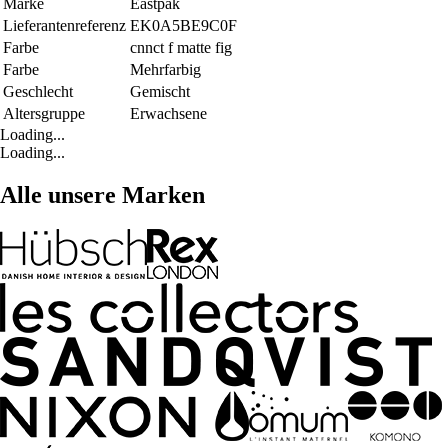
Marke
Eastpak
Lieferantenreferenz
EK0A5BE9C0F
Farbe
cnnct f matte fig
Farbe
Mehrfarbig
Geschlecht
Gemischt
Altersgruppe
Erwachsene
Loading...
Loading...
Alle unsere Marken