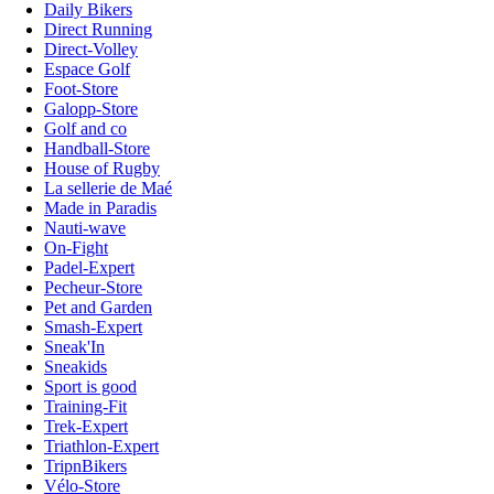
Daily Bikers
Direct Running
Direct-Volley
Espace Golf
Foot-Store
Galopp-Store
Golf and co
Handball-Store
House of Rugby
La sellerie de Maé
Made in Paradis
Nauti-wave
On-Fight
Padel-Expert
Pecheur-Store
Pet and Garden
Smash-Expert
Sneak'In
Sneakids
Sport is good
Training-Fit
Trek-Expert
Triathlon-Expert
TripnBikers
Vélo-Store