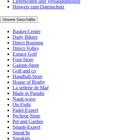
Lieferkosten und Versandoptionen
Hinweis zum Datenschutz
Unsere Geschäfte
Basket-Center
Daily Bikers
Direct Running
Direct-Volley
Espace Golf
Foot-Store
Galopp-Store
Golf and co
Handball-Store
House of Rugby
La sellerie de Maé
Made in Paradis
Nauti-wave
On-Fight
Padel-Expert
Pecheur-Store
Pet and Garden
Smash-Expert
Sneak'In
Sneakids