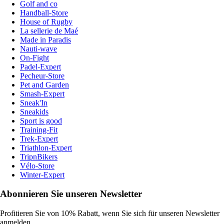
Golf and co
Handball-Store
House of Rugby
La sellerie de Maé
Made in Paradis
Nauti-wave
On-Fight
Padel-Expert
Pecheur-Store
Pet and Garden
Smash-Expert
Sneak'In
Sneakids
Sport is good
Training-Fit
Trek-Expert
Triathlon-Expert
TripnBikers
Vélo-Store
Winter-Expert
Abonnieren Sie unseren Newsletter
Profitieren Sie von 10% Rabatt, wenn Sie sich für unseren Newsletter
anmelden