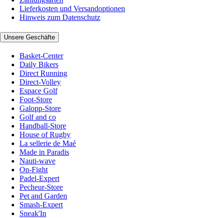
Lieferkosten und Versandoptionen
Hinweis zum Datenschutz
Unsere Geschäfte
Basket-Center
Daily Bikers
Direct Running
Direct-Volley
Espace Golf
Foot-Store
Galopp-Store
Golf and co
Handball-Store
House of Rugby
La sellerie de Maé
Made in Paradis
Nauti-wave
On-Fight
Padel-Expert
Pecheur-Store
Pet and Garden
Smash-Expert
Sneak'In