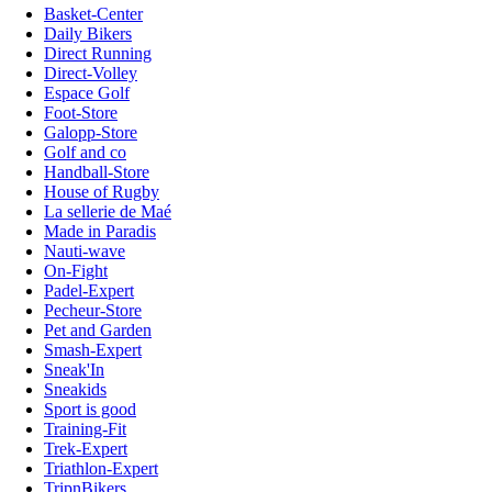
Basket-Center
Daily Bikers
Direct Running
Direct-Volley
Espace Golf
Foot-Store
Galopp-Store
Golf and co
Handball-Store
House of Rugby
La sellerie de Maé
Made in Paradis
Nauti-wave
On-Fight
Padel-Expert
Pecheur-Store
Pet and Garden
Smash-Expert
Sneak'In
Sneakids
Sport is good
Training-Fit
Trek-Expert
Triathlon-Expert
TripnBikers