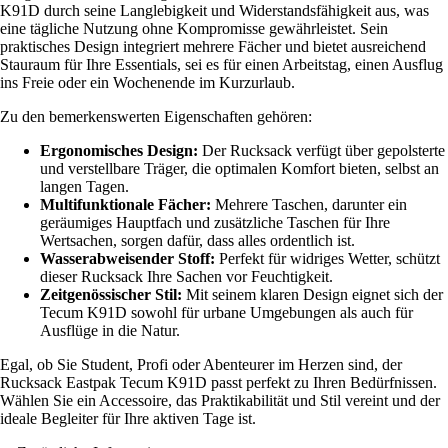
K91D durch seine Langlebigkeit und Widerstandsfähigkeit aus, was
eine tägliche Nutzung ohne Kompromisse gewährleistet. Sein
praktisches Design integriert mehrere Fächer und bietet ausreichend
Stauraum für Ihre Essentials, sei es für einen Arbeitstag, einen Ausflug
ins Freie oder ein Wochenende im Kurzurlaub.
Zu den bemerkenswerten Eigenschaften gehören:
Ergonomisches Design:
Der Rucksack verfügt über gepolsterte
und verstellbare Träger, die optimalen Komfort bieten, selbst an
langen Tagen.
Multifunktionale Fächer:
Mehrere Taschen, darunter ein
geräumiges Hauptfach und zusätzliche Taschen für Ihre
Wertsachen, sorgen dafür, dass alles ordentlich ist.
Wasserabweisender Stoff:
Perfekt für widriges Wetter, schützt
dieser Rucksack Ihre Sachen vor Feuchtigkeit.
Zeitgenössischer Stil:
Mit seinem klaren Design eignet sich der
Tecum K91D sowohl für urbane Umgebungen als auch für
Ausflüge in die Natur.
Egal, ob Sie Student, Profi oder Abenteurer im Herzen sind, der
Rucksack Eastpak Tecum K91D passt perfekt zu Ihren Bedürfnissen.
Wählen Sie ein Accessoire, das Praktikabilität und Stil vereint und der
ideale Begleiter für Ihre aktiven Tage ist.