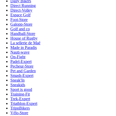
Daily Bikers
Direct Running
Direct-Volley
Espace Golf
Foot-Store
Galopp-Store
Golf and co
Handball-Store
House of Rugby
La sellerie de Maé
Made in Paradis
Nauti-wave
On-Fight
Padel-Expert
Pecheur-Store
Pet and Garden
Smash-Expert
Sneak'In
Sneakids
Sport is good
Training-Fit
Trek-Expert
Triathlon-Expert
TripnBikers
Vélo-Store