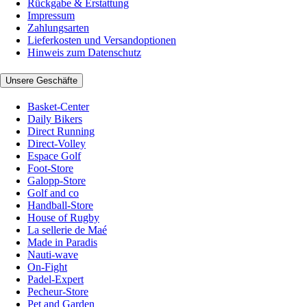
Rückgabe & Erstattung
Impressum
Zahlungsarten
Lieferkosten und Versandoptionen
Hinweis zum Datenschutz
Unsere Geschäfte
Basket-Center
Daily Bikers
Direct Running
Direct-Volley
Espace Golf
Foot-Store
Galopp-Store
Golf and co
Handball-Store
House of Rugby
La sellerie de Maé
Made in Paradis
Nauti-wave
On-Fight
Padel-Expert
Pecheur-Store
Pet and Garden