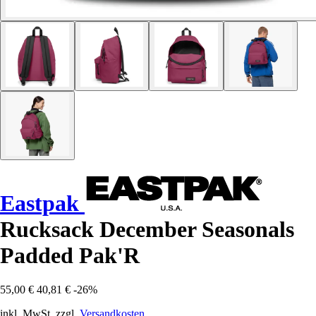
Eastpak
Rucksack December Seasonals
Padded Pak'R
55,00 €
40,81 €
-26%
inkl. MwSt. zzgl.
Versandkosten