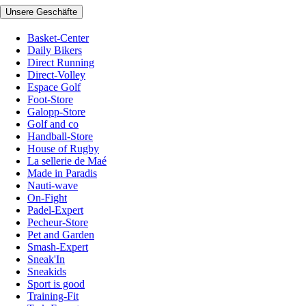
Unsere Geschäfte
Basket-Center
Daily Bikers
Direct Running
Direct-Volley
Espace Golf
Foot-Store
Galopp-Store
Golf and co
Handball-Store
House of Rugby
La sellerie de Maé
Made in Paradis
Nauti-wave
On-Fight
Padel-Expert
Pecheur-Store
Pet and Garden
Smash-Expert
Sneak'In
Sneakids
Sport is good
Training-Fit