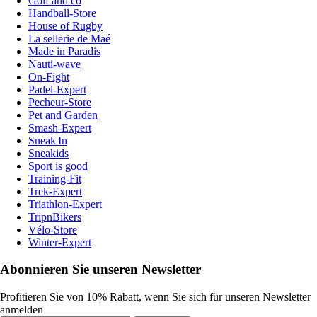
Golf and co
Handball-Store
House of Rugby
La sellerie de Maé
Made in Paradis
Nauti-wave
On-Fight
Padel-Expert
Pecheur-Store
Pet and Garden
Smash-Expert
Sneak'In
Sneakids
Sport is good
Training-Fit
Trek-Expert
Triathlon-Expert
TripnBikers
Vélo-Store
Winter-Expert
Abonnieren Sie unseren Newsletter
Profitieren Sie von 10% Rabatt, wenn Sie sich für unseren Newsletter
anmelden