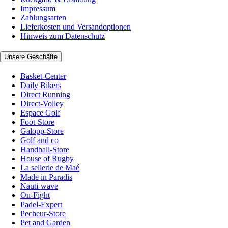
Impressum
Zahlungsarten
Lieferkosten und Versandoptionen
Hinweis zum Datenschutz
Unsere Geschäfte
Basket-Center
Daily Bikers
Direct Running
Direct-Volley
Espace Golf
Foot-Store
Galopp-Store
Golf and co
Handball-Store
House of Rugby
La sellerie de Maé
Made in Paradis
Nauti-wave
On-Fight
Padel-Expert
Pecheur-Store
Pet and Garden