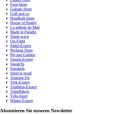
Foot-Store
Galopp-Store
Golf and co
Handball-Store
House of Rugby
La sellerie de Maé
Made in Paradis
Nauti-wave
On-Fight
Padel-Expert
Pecheur-Store
Pet and Garden
Smash-Expert
Sneak'In
Sneakids
Sport is good
Training-Fit
Trek-Expert
Triathlon-Expert
TripnBikers
Vélo-Store
Winter-Expert
Abonnieren Sie unseren Newsletter