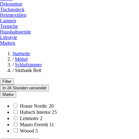
Dekoration
Tischgedeck
Heimtextilien
Lampen
Teppiche
Haushaltsgeräte
Lifestyle
Marken
Startseite
/
Möbel
/
Schlafzimmer
/
Sitzbank Bett
Filter
In 24 Stunden versendet
Marke
House Nordic
20
Hubsch Interior
25
Leitmotiv
2
Mauro Ferretti
11
Woood
5