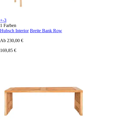
+-3
1 Farben
Hubsch Interior
Breite Bank Row
Ab
230,00 €
169,85 €