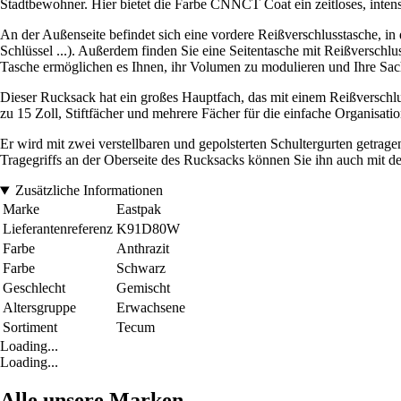
Stadtbewohner. Hier bietet die Farbe CNNCT Coat ein zeitloses, intens
An der Außenseite befindet sich eine vordere Reißverschlusstasche, i
Schlüssel ...). Außerdem finden Sie eine Seitentasche mit Reißverschl
Tasche ermöglichen es Ihnen, ihr Volumen zu modulieren und Ihre Sach
Dieser Rucksack hat ein großes Hauptfach, das mit einem Reißverschlus
zu 15 Zoll, Stiftfächer und mehrere Fächer für die einfache Organisati
Er wird mit zwei verstellbaren und gepolsterten Schultergurten getrag
Tragegriffs an der Oberseite des Rucksacks können Sie ihn auch mit d
Zusätzliche Informationen
Marke
Eastpak
Lieferantenreferenz
K91D80W
Farbe
Anthrazit
Farbe
Schwarz
Geschlecht
Gemischt
Altersgruppe
Erwachsene
Sortiment
Tecum
Loading...
Loading...
Alle unsere Marken