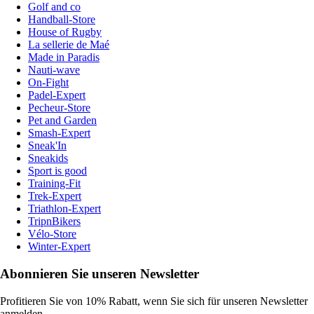
Golf and co
Handball-Store
House of Rugby
La sellerie de Maé
Made in Paradis
Nauti-wave
On-Fight
Padel-Expert
Pecheur-Store
Pet and Garden
Smash-Expert
Sneak'In
Sneakids
Sport is good
Training-Fit
Trek-Expert
Triathlon-Expert
TripnBikers
Vélo-Store
Winter-Expert
Abonnieren Sie unseren Newsletter
Profitieren Sie von 10% Rabatt, wenn Sie sich für unseren Newsletter
anmelden