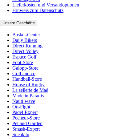
Lieferkosten und Versandoptionen
Hinweis zum Datenschutz
Unsere Geschäfte
Basket-Center
Daily Bikers
Direct Running
Direct-Volley
Espace Golf
Foot-Store
Galopp-Store
Golf and co
Handball-Store
House of Rugby
La sellerie de Maé
Made in Paradis
Nauti-wave
On-Fight
Padel-Expert
Pecheur-Store
Pet and Garden
Smash-Expert
Sneak'In