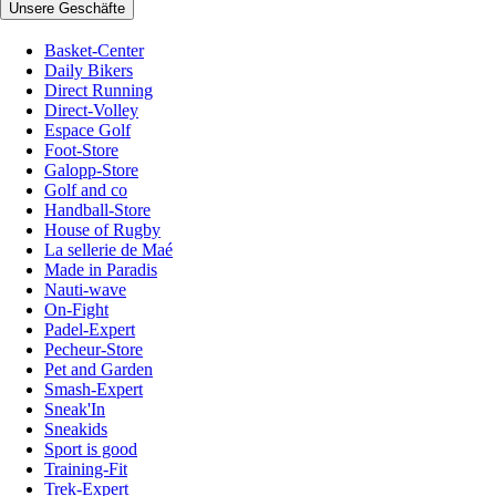
Unsere Geschäfte
Basket-Center
Daily Bikers
Direct Running
Direct-Volley
Espace Golf
Foot-Store
Galopp-Store
Golf and co
Handball-Store
House of Rugby
La sellerie de Maé
Made in Paradis
Nauti-wave
On-Fight
Padel-Expert
Pecheur-Store
Pet and Garden
Smash-Expert
Sneak'In
Sneakids
Sport is good
Training-Fit
Trek-Expert