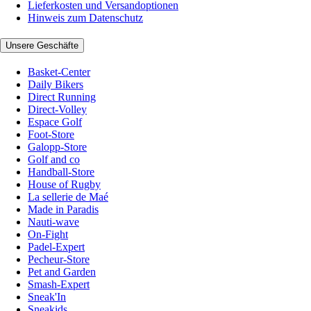
Lieferkosten und Versandoptionen
Hinweis zum Datenschutz
Unsere Geschäfte
Basket-Center
Daily Bikers
Direct Running
Direct-Volley
Espace Golf
Foot-Store
Galopp-Store
Golf and co
Handball-Store
House of Rugby
La sellerie de Maé
Made in Paradis
Nauti-wave
On-Fight
Padel-Expert
Pecheur-Store
Pet and Garden
Smash-Expert
Sneak'In
Sneakids