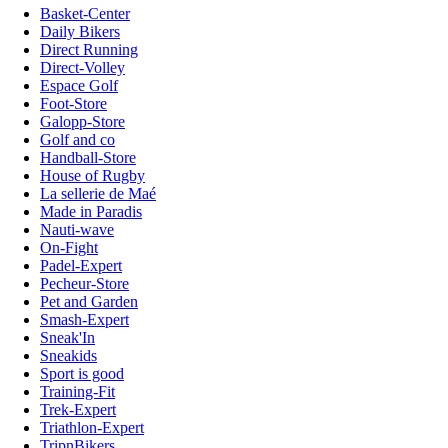
Basket-Center
Daily Bikers
Direct Running
Direct-Volley
Espace Golf
Foot-Store
Galopp-Store
Golf and co
Handball-Store
House of Rugby
La sellerie de Maé
Made in Paradis
Nauti-wave
On-Fight
Padel-Expert
Pecheur-Store
Pet and Garden
Smash-Expert
Sneak'In
Sneakids
Sport is good
Training-Fit
Trek-Expert
Triathlon-Expert
TripnBikers