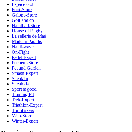
Espace Golf
Foot-Store
Galopp-Store
Golf and co
Handball-Store
House of Rugby
La sellerie de Maé
Made in Paradis
Nauti-wave
On-Fight
Padel-Expert
Pecheur-Store
Pet and Garden
Smash-Expert
Sneak'In
Sneakids
Sport is good
Training-Fit
Trek-Expert
Triathlon-Expert
TripnBikers
Vélo-Store
Winter-Expert