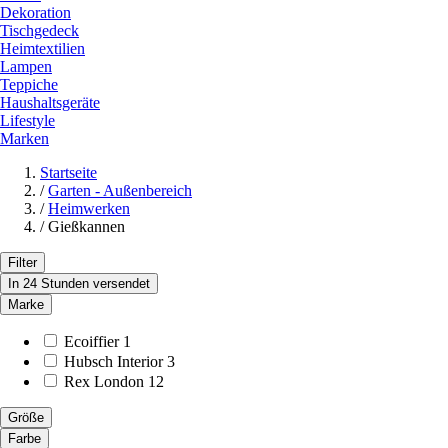
Dekoration
Tischgedeck
Heimtextilien
Lampen
Teppiche
Haushaltsgeräte
Lifestyle
Marken
Startseite
/
Garten - Außenbereich
/
Heimwerken
/
Gießkannen
Filter
In 24 Stunden versendet
Marke
Ecoiffier
1
Hubsch Interior
3
Rex London
12
Größe
Farbe