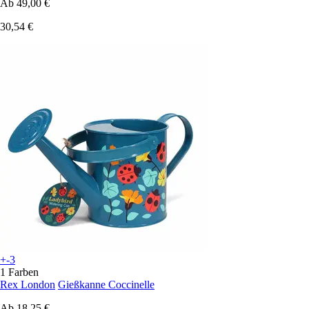
Ab
49,00 €
30,54 €
+-3
1 Farben
Rex London
Gießkanne Coccinelle
Ab
18,25 €