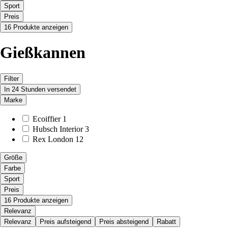
Sport
Preis
16 Produkte anzeigen
Gießkannen
Filter
In 24 Stunden versendet
Marke
Ecoiffier
1
Hubsch Interior
3
Rex London
12
Größe
Farbe
Sport
Preis
16 Produkte anzeigen
Relevanz
Relevanz
Preis aufsteigend
Preis absteigend
Rabatt