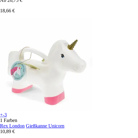
Ab
26,75 €
18,66 €
+-3
1 Farben
Rex London
Gießkanne Unicorn
10,89 €