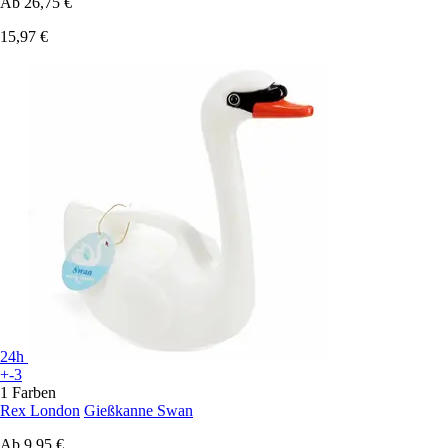
Ab
26,75 €
15,97 €
24h
+-3
1 Farben
Rex London
Gießkanne Swan
Ab
9,95 €