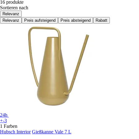
16 produkte
Sortieren nach
Relevanz
Relevanz
Preis aufsteigend
Preis absteigend
Rabatt
24h
+-3
1 Farben
Hubsch Interior
Gießkanne Vale 7 L