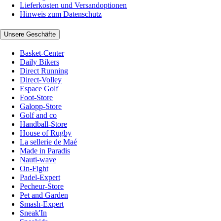
Lieferkosten und Versandoptionen
Hinweis zum Datenschutz
Unsere Geschäfte
Basket-Center
Daily Bikers
Direct Running
Direct-Volley
Espace Golf
Foot-Store
Galopp-Store
Golf and co
Handball-Store
House of Rugby
La sellerie de Maé
Made in Paradis
Nauti-wave
On-Fight
Padel-Expert
Pecheur-Store
Pet and Garden
Smash-Expert
Sneak'In