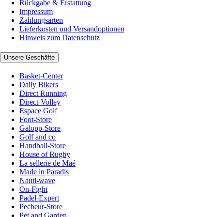
Rückgabe & Erstattung
Impressum
Zahlungsarten
Lieferkosten und Versandoptionen
Hinweis zum Datenschutz
Unsere Geschäfte
Basket-Center
Daily Bikers
Direct Running
Direct-Volley
Espace Golf
Foot-Store
Galopp-Store
Golf and co
Handball-Store
House of Rugby
La sellerie de Maé
Made in Paradis
Nauti-wave
On-Fight
Padel-Expert
Pecheur-Store
Pet and Garden