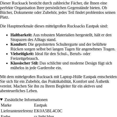
Dieser Rucksack besticht durch zahlreiche Fächer, die Ihnen eine
perfekte Organisation Ihrer persönlichen Gegenstände bieten. Ob
Bücher, Dokumente oder Zubehör, jedes Teil findet problemlos seinen
Platz.
Die Hauptmerkmale dieses mittelgroßen Rucksacks Eastpak sind:
Haltbarkeit:
Aus robusten Materialien hergestellt, hält er den
Strapazen des Alltags stand.
Komfort:
Die gepolsterten Schultergurte und der belüftete
Rücken sorgen selbst bei langen Tagen für angenehmes Tragen.
Vielseitigkeit:
Ideal für den Schul-, Berufs- oder
Freizeitgebrauch.
Klassischer Stil:
Das schlichte und moderne Design fügt sich
mühelos in jede Garderobe ein.
Mit dem mittelgroßen Rucksack mit Laptop-Hülle Eastpak entscheiden
Sie sich für ein Zubehör, das Praktikabilität, Komfort und Ästhetik
vereint. Machen Sie ihn zu Ihrem Begleiter für ein aktives und
abenteuerliches Leben.
Zusätzliche Informationen
Marke
Eastpak
Lieferantenreferenz
EK0A5BL4C0C
Farbe
cs light blue