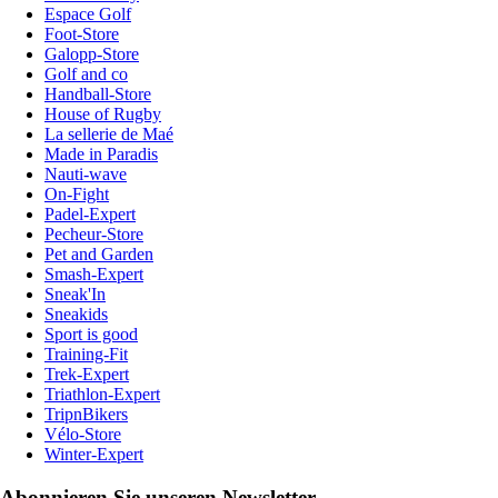
Espace Golf
Foot-Store
Galopp-Store
Golf and co
Handball-Store
House of Rugby
La sellerie de Maé
Made in Paradis
Nauti-wave
On-Fight
Padel-Expert
Pecheur-Store
Pet and Garden
Smash-Expert
Sneak'In
Sneakids
Sport is good
Training-Fit
Trek-Expert
Triathlon-Expert
TripnBikers
Vélo-Store
Winter-Expert
Abonnieren Sie unseren Newsletter