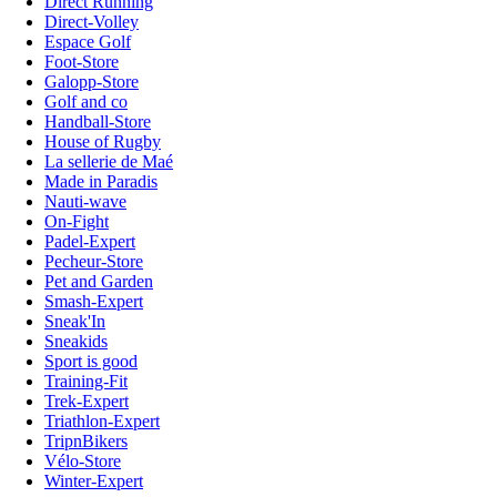
Direct Running
Direct-Volley
Espace Golf
Foot-Store
Galopp-Store
Golf and co
Handball-Store
House of Rugby
La sellerie de Maé
Made in Paradis
Nauti-wave
On-Fight
Padel-Expert
Pecheur-Store
Pet and Garden
Smash-Expert
Sneak'In
Sneakids
Sport is good
Training-Fit
Trek-Expert
Triathlon-Expert
TripnBikers
Vélo-Store
Winter-Expert