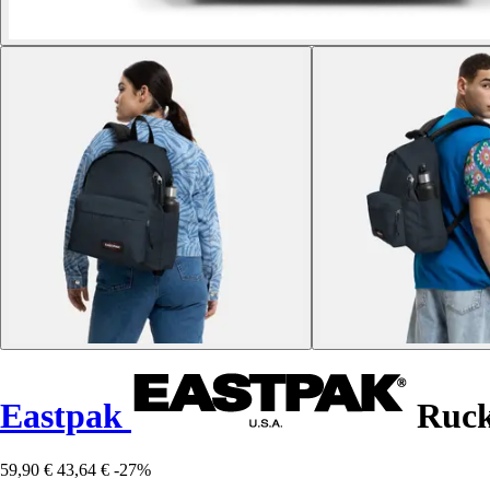
Eastpak
Ruck
59,90 €
43,64 €
-27%