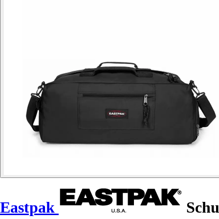
Eastpak
Schul