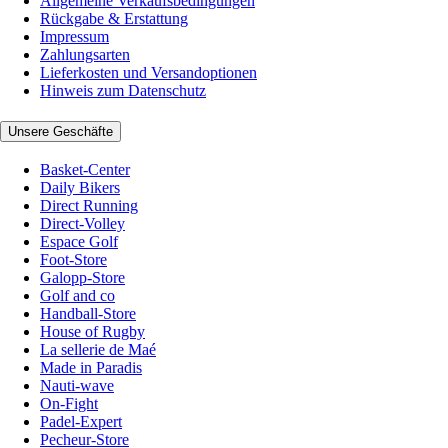
Allgemeine Verkaufsbedingungen
Rückgabe & Erstattung
Impressum
Zahlungsarten
Lieferkosten und Versandoptionen
Hinweis zum Datenschutz
Unsere Geschäfte
Basket-Center
Daily Bikers
Direct Running
Direct-Volley
Espace Golf
Foot-Store
Galopp-Store
Golf and co
Handball-Store
House of Rugby
La sellerie de Maé
Made in Paradis
Nauti-wave
On-Fight
Padel-Expert
Pecheur-Store